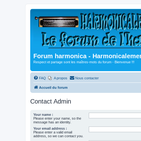
Forum harmonica - Harmonicalement
Respect et partage sont les maîtres-mots du forum - Bienvenue !!!
FAQ
A propos
Nous contacter
Accueil du forum
Contact Admin
Your name :
Please enter your name, so the
message has an identity.
Your email address :
Please enter a valid email
address, so we can contact you.