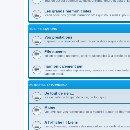
Tout ce qui est commun au diato, chroma, chord et basse. Dé
Les grands harmonicistes
Ici on parle des grands harmonicistes que vous aimez, pour qu
VOS PRESTATIONS
Vos prestations
Exposez vos oeuvres et osez recevoir des critiques dans le 
Fils ouverts
Ici, on propose un thème, un titre, si possible à la portée de t
harmonicalement jam
Séances musicales improvisées, basées sur des standards à l
tape un bœuf...
AUTOUR DE L'HARMONICA
De tout de rien...
Ici, on parle du temps, de la vie, de tout quoi...
Matos
Vos avis sur vos harmonicas et le matériel autour de l'harmon
A l'affiche !!! Liens
Liens, Anonces, résumés des rencontres, concerts et autres.