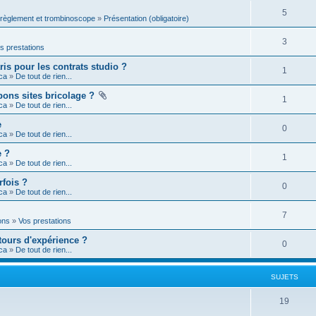
5
 règlement et trombinoscope
»
Présentation (obligatoire)
3
s prestations
is pour les contrats studio ?
1
ca
»
De tout de rien...
bons sites bricolage ?
1
ca
»
De tout de rien...
e
0
ca
»
De tout de rien...
e ?
1
ca
»
De tout de rien...
rfois ?
0
ca
»
De tout de rien...
7
ons
»
Vos prestations
etours d'expérience ?
0
ca
»
De tout de rien...
SUJETS
19