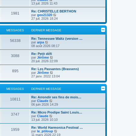
g
r
e
o
13 juil. 2026 11:43
e
l
r
n
e
m
s
Re: CHRISTELLE BERTHON
d
1981
e
u
C
par
geo21320
e
s
l
o
27 juil. 2026 18:24
r
s
t
n
n
a
e
s
i
g
r
u
MESSAGES
DERNIER MESSAGE
e
e
l
l
r
e
t
m
Re: Tennessee Waltz (version …
d
e
56338
e
C
par
arpa
e
r
s
o
08 août 2026 08:17
r
l
s
n
n
e
a
s
Re: Petit défi
i
d
3088
g
u
C
par
Jérôme
e
e
e
l
o
20 juil. 2026 22:09
r
r
t
n
m
n
e
s
e
Re: Les Passantes (Brassens)
i
895
r
u
s
C
par
Jérôme
e
l
l
s
o
27 janv. 2022 13:04
r
e
t
a
n
m
d
e
g
s
e
e
r
e
u
s
MESSAGES
DERNIER MESSAGE
r
l
l
s
n
e
t
a
i
Re: Arrondir ses fins de mois…
d
e
g
10811
e
C
par
Claude
e
r
e
r
o
06 juin 2026 14:29
r
l
m
n
n
e
e
s
i
Re: Micro Prodipe Saint Louis…
d
3747
s
u
e
C
par
Claude
e
s
l
r
o
13 juil. 2026 10:10
r
a
t
m
n
n
g
e
e
s
i
Re: World Harmonica Festival …
1959
e
r
s
u
e
C
par
le_ptiloup
l
s
l
r
o
11 mars 2026 22:19