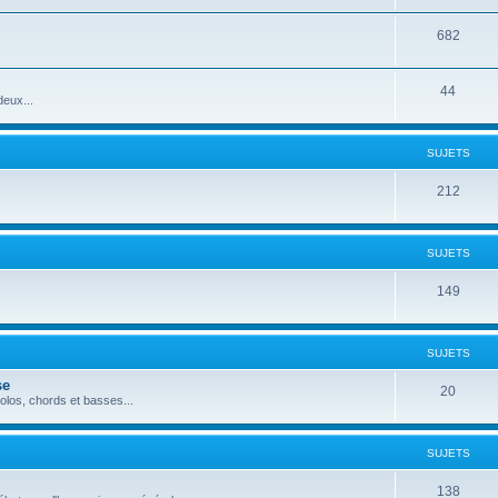
682
44
deux...
SUJETS
212
SUJETS
149
SUJETS
se
20
los, chords et basses...
SUJETS
138