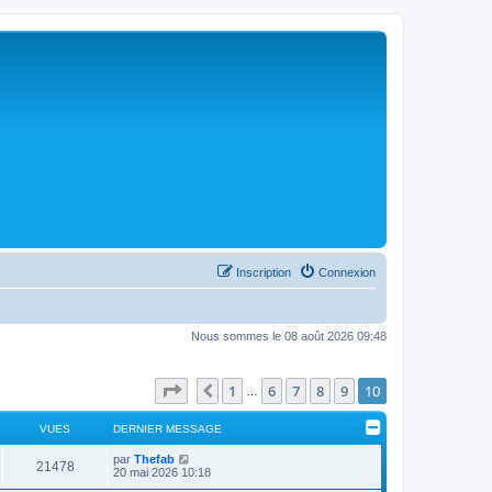
Inscription
Connexion
Nous sommes le 08 août 2026 09:48
Page
10
sur
10
1
6
7
8
9
10
Précédent
…
VUES
DERNIER MESSAGE
par
Thefab
21478
20 mai 2026 10:18