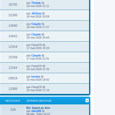
par
Thefab
18792
18 mai 2026 21:11
par
Jérôme
22285
18 mai 2026 19:59
par
Claude
14690
18 mai 2026 17:27
par
Claude
14042
18 mai 2026 16:43
par
Paludi78
12918
17 mai 2026 19:23
par
Claude
15206
17 mai 2026 11:31
par
Paludi78
13164
16 mai 2026 21:35
par
bonite
29819
15 mai 2026 18:02
par
Paludi78
13385
15 mai 2026 17:16
MESSAGES
DERNIER MESSAGE
Re: Appel au don
128
C
par
dany89
o
08 déc. 2024 16:57