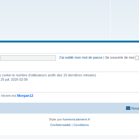
J’ai oublié mon mot de passe
|
Se souvenir de moi
ités (selon le nombre d’utilisateurs actifs des 15 dernières minutes)
 25 juil. 2026 02:06
 récent est
Morgan12
Nous
Style par
harmonicalement.fr
Confidentialité
|
Conditions