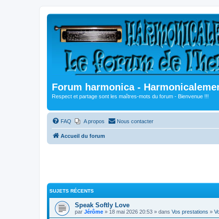
Forum harmonica - Harmonicalement
Respect et partage sont les maîtres-mots du forum - Bienvenue !!!
FAQ
A propos
Nous contacter
Accueil du forum
SUJETS RÉCENTS
Speak Softly Love
par
Jérôme
» 18 mai 2026 20:53 » dans
Vos prestations
»
Vo