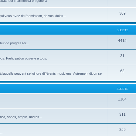
bats sur l'harmonica en général.
309
i vous avez de l'admiration, de vos idoles...
SUJETS
4415
but de progresser...
31
ous. Participation ouverte à tous.
63
aquelle peuvent se joindre différents musiciens. Autrement dit on se
SUJETS
1104
311
ica, sonos, amplis, micros...
259
..