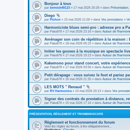
Bonjour à tous
par
bernick49123
» 17 mai 2026 20:28 » dans
Présentation,
Diego
par
Pichon
» 15 mai 2026 21:00 » dans
Vos prestations
»
Vo
Harmoniciste blues semi-pro : adresse pro a Par
par
Paludi78
» 17 mai 2026 23:16 » dans
Autour de l'harmoni
Aménager son coin de répétition à la maison : 
par
Paludi78
» 18 mai 2026 05:23 » dans
Autour de l'harmoni
Initier les gosses à la musique en spectacle liv
par
Paludi78
» 17 mai 2026 19:23 » dans
Autour de l'harmoni
Kakemono pour stand concert, votre expérienc
par
Paludi78
» 17 mai 2026 03:56 » dans
Autour de l'harmoni
Petit dérapage : vous suivez le foot et pariez pa
par
Paludi78
» 16 mai 2026 21:35 » dans
Autour de l'harmoni
LES MOTS " Renaud "
par
RV Harmonica
» 14 mai 2026 20:13 » dans
Vos prestati
Signer des contrats de prestation à distance, r
par
Paludi78
» 15 mai 2026 17:16 » dans
Autour de l'harmoni
PRÉSENTATION, RÈGLEMENT ET TROMBINOSCOPE
Règlement et fonctionnement du forum
Voici les règles du forum, à lire obligatoirement...
Modérateur :
Claude