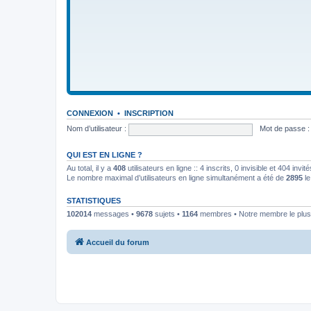
CONNEXION
•
INSCRIPTION
Nom d’utilisateur :
Mot de passe :
QUI EST EN LIGNE ?
Au total, il y a
408
utilisateurs en ligne :: 4 inscrits, 0 invisible et 404 inv
Le nombre maximal d’utilisateurs en ligne simultanément a été de
2895
le
STATISTIQUES
102014
messages •
9678
sujets •
1164
membres • Notre membre le plus
Accueil du forum