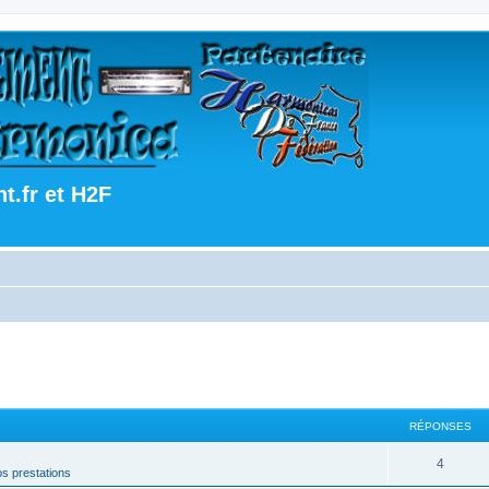
.fr et H2F
RÉPONSES
4
s prestations