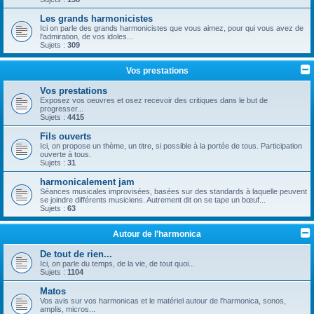
Les grands harmonicistes
Ici on parle des grands harmonicistes que vous aimez, pour qui vous avez de
l'admiration, de vos idoles...
Sujets :
309
Vos prestations
Vos prestations
Exposez vos oeuvres et osez recevoir des critiques dans le but de
progresser...
Sujets :
4415
Fils ouverts
Ici, on propose un thème, un titre, si possible à la portée de tous. Participation
ouverte à tous.
Sujets :
31
harmonicalement jam
Séances musicales improvisées, basées sur des standards à laquelle peuvent
se joindre différents musiciens. Autrement dit on se tape un bœuf...
Sujets :
63
Autour de l'harmonica
De tout de rien...
Ici, on parle du temps, de la vie, de tout quoi...
Sujets :
1104
Matos
Vos avis sur vos harmonicas et le matériel autour de l'harmonica, sonos,
amplis, micros...