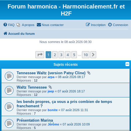
Forum harmonica - Harmonicalement.fr et
H2F
FAQ
A propos
Nous contacter
Inscription
Connexion
Accueil du forum
Nous sommes le 08 août 2026 08:30
Page
1
sur
10
1
2
3
4
5
10
Suivant
…
Sujets récents
Tennessee Waltz (version Patsy Cline)
Dernier message par
arpa
«
08 août 2026 08:17
Réponses :
12
Waltz Tennessee
Dernier message par
jeep
«
07 août 2026 18:17
Réponses :
12
les bends propres, ça vous a pris combien de temps
franchement ?
Dernier message par
bonite
«
07 août 2026 11:31
Réponses :
7
Présentation Marina
Dernier message par
Jérôme
«
07 août 2026 10:09
Réponses :
5