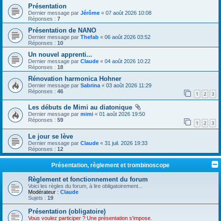
Présentation
Dernier message par
Jérôme
«
07 août 2026 10:08
Réponses :
7
Présentation de NANO
Dernier message par
Thefab
«
06 août 2026 03:52
Réponses :
10
Un nouvel apprenti...
Dernier message par
Claude
«
04 août 2026 10:22
Réponses :
18
Rénovation harmonica Hohner
Dernier message par
Sabrina
«
03 août 2026 11:29
Réponses :
46
1
2
3
Les débuts de Mimi au diatonique
Dernier message par
mimi
«
01 août 2026 19:50
Réponses :
59
1
2
3
Le jour se lève
Dernier message par
Claude
«
31 juil. 2026 19:33
Réponses :
12
Présentation, règlement et trombinoscope
Règlement et fonctionnement du forum
Voici les règles du forum, à lire obligatoirement...
Modérateur :
Claude
Sujets :
19
Présentation (obligatoire)
Vous voulez participer ? Une présentation s'impose.