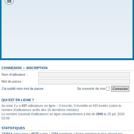
CONNEXION
•
INSCRIPTION
Nom d’utilisateur :
Mot de passe :
J’ai oublié mon mot de passe
Se souvenir de moi
QUI EST EN LIGNE ?
Au total, il y a
437
utilisateurs en ligne :: 4 inscrits, 0 invisible et 433 invités (selon le
nombre d’utilisateurs actifs des 15 dernières minutes)
Le nombre maximal d’utilisateurs en ligne simultanément a été de
2895
le 25 juil. 2026
02:06
STATISTIQUES
102014
messages •
9678
sujets •
1164
membres • Notre membre le plus récent est