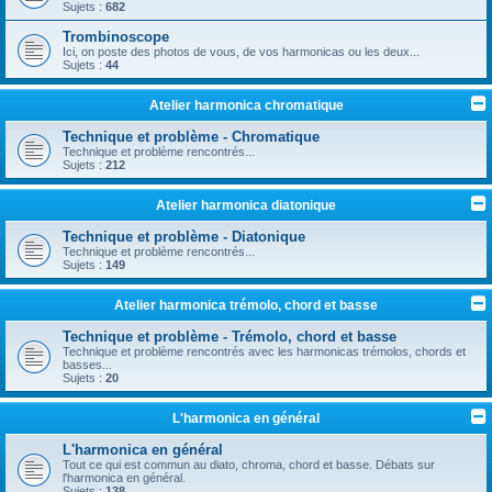
Sujets :
682
Trombinoscope
Ici, on poste des photos de vous, de vos harmonicas ou les deux...
Sujets :
44
Atelier harmonica chromatique
Technique et problème - Chromatique
Technique et problème rencontrés...
Sujets :
212
Atelier harmonica diatonique
Technique et problème - Diatonique
Technique et problème rencontrés...
Sujets :
149
Atelier harmonica trémolo, chord et basse
Technique et problème - Trémolo, chord et basse
Technique et problème rencontrés avec les harmonicas trémolos, chords et
basses...
Sujets :
20
L'harmonica en général
L'harmonica en général
Tout ce qui est commun au diato, chroma, chord et basse. Débats sur
l'harmonica en général.
Sujets :
138