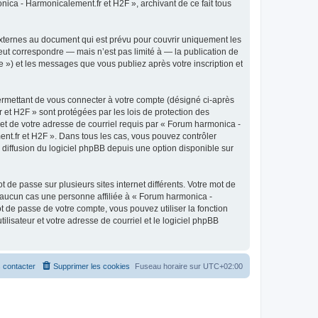
ica - Harmonicalement.fr et H2F », archivant de ce fait tous
xternes au document qui est prévu pour couvrir uniquement les
ut correspondre — mais n’est pas limité à — la publication de
 ») et les messages que vous publiez après votre inscription et
ermettant de vous connecter à votre compte (désigné ci-après
et H2F » sont protégées par les lois de protection des
 et de votre adresse de courriel requis par « Forum harmonica -
ent.fr et H2F ». Dans tous les cas, vous pouvez contrôler
diffusion du logiciel phpBB depuis une option disponible sur
 de passe sur plusieurs sites internet différents. Votre mot de
 aucun cas une personne affiliée à « Forum harmonica -
 de passe de votre compte, vous pouvez utiliser la fonction
lisateur et votre adresse de courriel et le logiciel phpBB
 contacter
Supprimer les cookies
Fuseau horaire sur
UTC+02:00