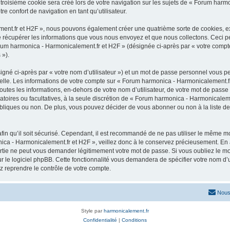
roisième cookie sera créé lors de votre navigation sur les sujets de « Forum harmon
e confort de navigation en tant qu’utilisateur.
ment.fr et H2F », nous pouvons également créer une quatrième sorte de cookies, e
 récupérer les informations que vous nous envoyez et que nous collectons. Ceci pe
orum harmonica - Harmonicalement.fr et H2F » (désignée ci-après par « votre compte
 »).
igné ci-après par « votre nom d’utilisateur ») et un mot de passe personnel vous p
elle. Les informations de votre compte sur « Forum harmonica - Harmonicalement.fr 
utes les informations, en-dehors de votre nom d’utilisateur, de votre mot de passe
gatoires ou facultatives, à la seule discrétion de « Forum harmonica - Harmonicalem
liques ou non. De plus, vous pouvez décider de vous abonner ou non à la liste de 
afin qu’il soit sécurisé. Cependant, il est recommandé de ne pas utiliser le même mot
ica - Harmonicalement.fr et H2F », veillez donc à le conservez précieusement. En
rtie ne peut vous demander légitimement votre mot de passe. Si vous oubliez le mot
 le logiciel phpBB. Cette fonctionnalité vous demandera de spécifier votre nom d’uti
 reprendre le contrôle de votre compte.
Nous
Style par
harmonicalement.fr
Confidentialité
|
Conditions