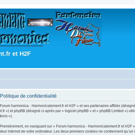
.fr et H2F
olitique de confidentialité
 Forum harmonica - Harmonicalement.fr et H2F » et ses partenaires affiliés (désign
fr ») et phpBB (désigné ci-après par « logiciel phpBB » et « phpBB Limited ») utili
tions »).
. Premièrement, en naviguant sur « Forum harmonica - Harmonicalement.fr et H2F »
teur internet de votre ordinateur. Les deux premiers cookies ne contiennent qu’un id