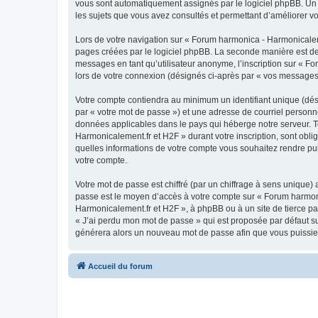
vous sont automatiquement assignés par le logiciel phpBB. Un t
les sujets que vous avez consultés et permettant d’améliorer votr
Lors de votre navigation sur « Forum harmonica - Harmonicale
pages créées par le logiciel phpBB. La seconde manière est de
messages en tant qu’utilisateur anonyme, l’inscription sur « F
lors de votre connexion (désignés ci-après par « vos messages
Votre compte contiendra au minimum un identifiant unique (dés
par « votre mot de passe ») et une adresse de courriel personn
données applicables dans le pays qui héberge notre serveur. To
Harmonicalement.fr et H2F » durant votre inscription, sont obli
quelles informations de votre compte vous souhaitez rendre pub
votre compte.
Votre mot de passe est chiffré (par un chiffrage à sens unique) 
passe est le moyen d’accès à votre compte sur « Forum harmon
Harmonicalement.fr et H2F », à phpBB ou à un site de tierce pa
« J’ai perdu mon mot de passe » qui est proposée par défaut sur
générera alors un nouveau mot de passe afin que vous puissiez
Accueil du forum