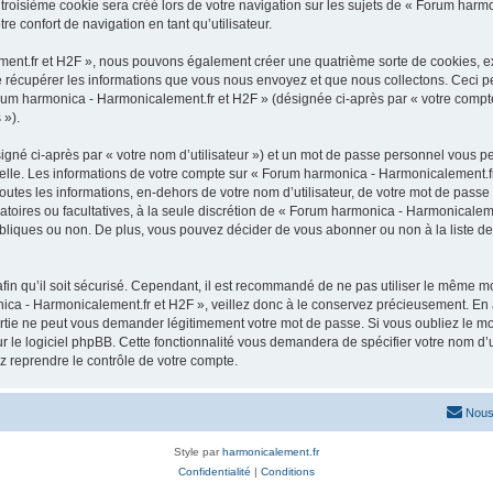
roisième cookie sera créé lors de votre navigation sur les sujets de « Forum harmon
e confort de navigation en tant qu’utilisateur.
ment.fr et H2F », nous pouvons également créer une quatrième sorte de cookies, e
 récupérer les informations que vous nous envoyez et que nous collectons. Ceci pe
orum harmonica - Harmonicalement.fr et H2F » (désignée ci-après par « votre compte
 »).
igné ci-après par « votre nom d’utilisateur ») et un mot de passe personnel vous p
elle. Les informations de votre compte sur « Forum harmonica - Harmonicalement.fr 
utes les informations, en-dehors de votre nom d’utilisateur, de votre mot de passe
gatoires ou facultatives, à la seule discrétion de « Forum harmonica - Harmonicalem
liques ou non. De plus, vous pouvez décider de vous abonner ou non à la liste de 
afin qu’il soit sécurisé. Cependant, il est recommandé de ne pas utiliser le même mot
ica - Harmonicalement.fr et H2F », veillez donc à le conservez précieusement. En
rtie ne peut vous demander légitimement votre mot de passe. Si vous oubliez le mot
 le logiciel phpBB. Cette fonctionnalité vous demandera de spécifier votre nom d’uti
 reprendre le contrôle de votre compte.
Nous
Style par
harmonicalement.fr
Confidentialité
|
Conditions