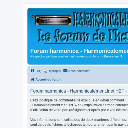
Forum harmonica - Harmonicalement
Respect et partage sont les maîtres-mots du forum - Bienvenue !!!
FAQ
A propos
Nous contacter
Accueil du forum
Forum harmonica - Harmonicalement.fr et H2F - P
Cette politique de confidentialité explique en détail comment «
- Harmonicalement.fr et H2F » et « https://www.harmonicalement.
d’utilisation de votre part (désignées ci-après par « vos informa
Vos informations sont collectées de deux manières différentes
sont de petits fichiers téléchargés temporairement par le naviga