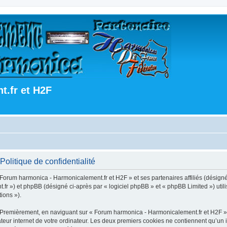
.fr et H2F
olitique de confidentialité
 Forum harmonica - Harmonicalement.fr et H2F » et ses partenaires affiliés (désign
fr ») et phpBB (désigné ci-après par « logiciel phpBB » et « phpBB Limited ») utili
tions »).
. Premièrement, en naviguant sur « Forum harmonica - Harmonicalement.fr et H2F »
teur internet de votre ordinateur. Les deux premiers cookies ne contiennent qu’un id