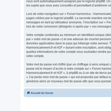
vous sont automatiquement assignés par le logiciel phpBB. Un t
les sujets que vous avez consultés et permettant d’améliorer votr
Lors de votre navigation sur « Forum harmonica - Harmonicale
pages créées par le logiciel phpBB. La seconde manière est de
messages en tant qu’utilisateur anonyme, l’inscription sur « F
lors de votre connexion (désignés ci-après par « vos messages
Votre compte contiendra au minimum un identifiant unique (dés
par « votre mot de passe ») et une adresse de courriel personn
données applicables dans le pays qui héberge notre serveur. To
Harmonicalement.fr et H2F » durant votre inscription, sont obli
quelles informations de votre compte vous souhaitez rendre pub
votre compte.
Votre mot de passe est chiffré (par un chiffrage à sens unique) 
passe est le moyen d’accès à votre compte sur « Forum harmon
Harmonicalement.fr et H2F », à phpBB ou à un site de tierce pa
« J’ai perdu mon mot de passe » qui est proposée par défaut sur
générera alors un nouveau mot de passe afin que vous puissiez
Accueil du forum