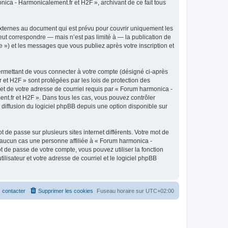
ica - Harmonicalement.fr et H2F », archivant de ce fait tous
xternes au document qui est prévu pour couvrir uniquement les
ut correspondre — mais n’est pas limité à — la publication de
 ») et les messages que vous publiez après votre inscription et
ermettant de vous connecter à votre compte (désigné ci-après
et H2F » sont protégées par les lois de protection des
 et de votre adresse de courriel requis par « Forum harmonica -
ent.fr et H2F ». Dans tous les cas, vous pouvez contrôler
diffusion du logiciel phpBB depuis une option disponible sur
 de passe sur plusieurs sites internet différents. Votre mot de
 aucun cas une personne affiliée à « Forum harmonica -
 de passe de votre compte, vous pouvez utiliser la fonction
lisateur et votre adresse de courriel et le logiciel phpBB
 contacter
Supprimer les cookies
Fuseau horaire sur
UTC+02:00