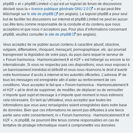
phpBB » et « phpBB Limited ») qui est un logiciel de forum de discussions
déclaré sous la «
licence publique générale GNU 2.0
» et qui peut être
téléchargé sur
le site de phpBB
(en anglais). Le logiciel phpBB a pour seul
but de faciliter les discussions sur internet et phpBB Limited ne peut en aucun
cas être tenu comme responsable de la conduite et du contenu que nous
acceptons et que nous n’acceptons pas. Pour plus d’informations concernant
phpBB, veuillez consulter
le site de phpBB
(en anglais).
Vous acceptez de ne publier aucun contenu à caractère abusif, obscène,
vulgaire, diffamatoire, choquant, menaçant, pornographique, etc. qui pourrait
transgresser la législation de votre pays, du pays dans lequel le serveur de
« Forum harmonica - Harmonicalement.fr et H2F » est hébergé ou encore la loi
internationale. Si vous ne respectez pas ces dispositions, vous vous exposez à
un bannissement immédiat et définitif et nous nous réservons le droit d’avertir
votre fournisseur d’accès à internet et les autorités officielles. L’adresse IP de
tous les messages est enregistrée afin d’aider au renforcement de ces
conditions. Vous acceptez le fait que « Forum harmonica - Harmonicalement.fr
et H2F » ait le droit de supprimer, de modifier, de déplacer ou de verrouiller
n’importe quel sujet et message à n’importe quel moment si nous estimons
cela nécessaire. En tant qu’utilisateur, vous acceptez que toutes les
informations que vous avez renseignées soient enregistrées dans notre base
de données. Bien que ces informations ne seront pas diffusées à une tierce
partie sans votre consentement, ni « Forum harmonica - Harmonicalement.fr et
H2F », ni phpBB, ne pourront être tenus comme responsables en cas de
tentative de piratage informatique visant à compromettre vos données.