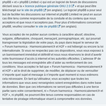
phpBB » et « phpBB Limited ») qui est un logiciel de forum de discussions
déclaré sous la «
licence publique générale GNU 2.0
» et qui peut être
téléchargé sur
le site de phpBB
(en anglais). Le logiciel phpBB a pour seul
but de faciliter les discussions sur internet et phpBB Limited ne peut en aucun
cas être tenu comme responsable de la conduite et du contenu que nous
acceptons et que nous n’acceptons pas. Pour plus d’informations concernant
phpBB, veuillez consulter
le site de phpBB
(en anglais).
Vous acceptez de ne publier aucun contenu à caractère abusif, obscène,
vulgaire, diffamatoire, choquant, menaçant, pornographique, etc. qui pourrait
transgresser la législation de votre pays, du pays dans lequel le serveur de
« Forum harmonica - Harmonicalement.fr et H2F » est hébergé ou encore la loi
internationale. Si vous ne respectez pas ces dispositions, vous vous exposez à
un bannissement immédiat et définitif et nous nous réservons le droit d’avertir
votre fournisseur d’accès à internet et les autorités officielles. L’adresse IP de
tous les messages est enregistrée afin d’aider au renforcement de ces
conditions. Vous acceptez le fait que « Forum harmonica - Harmonicalement.fr
et H2F » ait le droit de supprimer, de modifier, de déplacer ou de verrouiller
n’importe quel sujet et message à n’importe quel moment si nous estimons
cela nécessaire. En tant qu’utilisateur, vous acceptez que toutes les
informations que vous avez renseignées soient enregistrées dans notre base
de données. Bien que ces informations ne seront pas diffusées à une tierce
partie sans votre consentement, ni « Forum harmonica - Harmonicalement.fr et
H2F », ni phpBB, ne pourront être tenus comme responsables en cas de
tentative de piratage informatique visant à compromettre vos données.