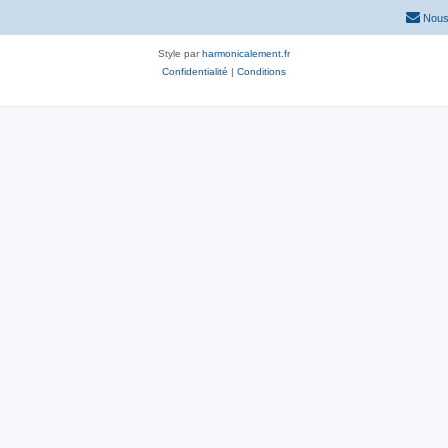
Nous
Style par
harmonicalement.fr
Confidentialité
|
Conditions