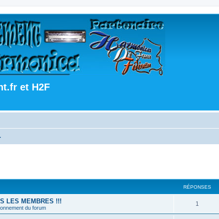
.fr et H2F
.
RÉPONSES
US LES MEMBRES !!!
1
tionnement du forum