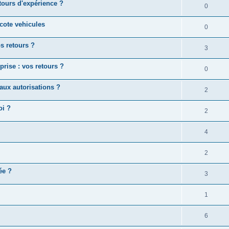
etours d'expérience ?
0
 cote vehicules
0
os retours ?
3
prise : vos retours ?
0
aux autorisations ?
2
oi ?
2
4
2
ée ?
3
1
6