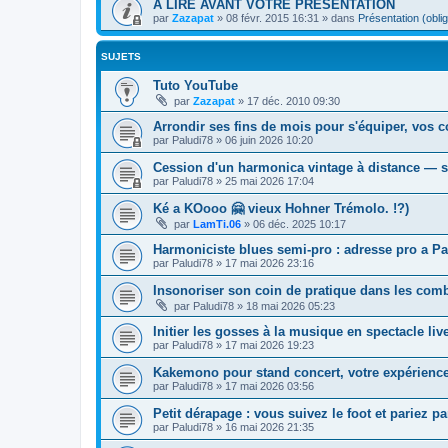
A LIRE AVANT VOTRE PRESENTATION
par
Zazapat
»
08 févr. 2015 16:31
» dans
Présentation (oblig
SUJETS
Tuto YouTube
par
Zazapat
»
17 déc. 2010 09:30
Arrondir ses fins de mois pour s'équiper, vos 
par
Paludi78
»
06 juin 2026 10:20
Cession d'un harmonica vintage à distance — s
par
Paludi78
»
25 mai 2026 17:04
Ké a KOooo 🤗 vieux Hohner Trémolo. !?)
par
LamTi.06
»
06 déc. 2025 10:17
Harmoniciste blues semi-pro : adresse pro a Par
par
Paludi78
»
17 mai 2026 23:16
Insonoriser son coin de pratique dans les combl
par
Paludi78
»
18 mai 2026 05:23
Initier les gosses à la musique en spectacle liv
par
Paludi78
»
17 mai 2026 19:23
Kakemono pour stand concert, votre expérienc
par
Paludi78
»
17 mai 2026 03:56
Petit dérapage : vous suivez le foot et pariez pa
par
Paludi78
»
16 mai 2026 21:35