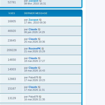
par
Zazapat
52781
08 févr. 2015 16:31
VUES
DERNIER MESSAGE
par
Zazapat
16805
17 déc. 2010 09:30
par
Claude
46920
06 juin 2026 14:29
par
Claude
23645
25 mai 2026 20:36
par
RosinePK
209228
21 mai 2026 15:29
par
Claude
14650
18 mai 2026 17:27
par
Claude
14003
18 mai 2026 16:43
par
Paludi78
12883
17 mai 2026 19:23
par
Claude
15167
17 mai 2026 11:31
par
Paludi78
13129
16 mai 2026 21:35