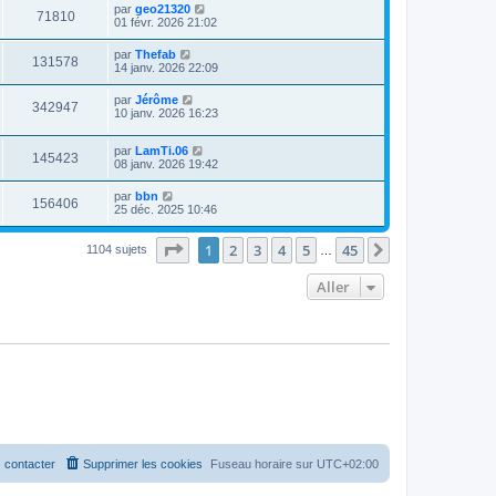
par
geo21320
71810
01 févr. 2026 21:02
par
Thefab
131578
14 janv. 2026 22:09
par
Jérôme
342947
10 janv. 2026 16:23
par
LamTi.06
145423
08 janv. 2026 19:42
par
bbn
156406
25 déc. 2025 10:46
Page
1
sur
45
1
2
3
4
5
45
Suivant
1104 sujets
…
Aller
 contacter
Supprimer les cookies
Fuseau horaire sur
UTC+02:00