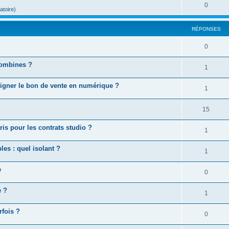
0
atoire)
RÉPONSES
0
combines ?
1
igner le bon de vente en numérique ?
1
15
is pour les contrats studio ?
1
es : quel isolant ?
1
e
0
e ?
1
rfois ?
0