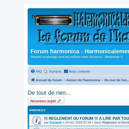
Forum harmonica - Harmonicalement
Respect et partage sont les maîtres-mots du forum - Bienvenue !!!
FAQ
A propos
Nous contacter
Accueil du forum
Autour de l'harmonica
De tout de rien..
De tout de rien...
Nouveau sujet
ANNONCES
!!! REGLEMENT DU FORUM !!! A LIRE PAR TO
par
Zazapat
»
24 oct. 2016 07:34
» dans
Règlement et fonc