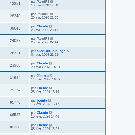
par
Paludi78
13351
15 mai 2026 17:16
par
Paludi78
28348
28 avr. 2026 21:05
par
Claude
39643
25 avr. 2026 23:17
par
Paludi78
24087
25 avr. 2026 02:14
par
alice-sur-le-nuage
28311
04 avr. 2026 21:21
par
Claude
23968
20 mars 2026 18:31
par
Jérôme
31994
14 mars 2026 19:29
par
Claude
29124
28 févr. 2026 15:16
par
bonite
85778
16 févr. 2026 16:12
par
Claude
66587
16 févr. 2026 14:46
par
Claude
82368
05 févr. 2026 15:22