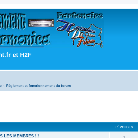
.fr et H2F
e
Règlement et fonctionnement du forum
RÉPONSES
US LES MEMBRES !!!
1