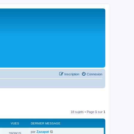
Inscription
Connexion
18 sujets • Page
1
sur
1
VUES
DERNIER MESSAGE
par
Zazapat
293915