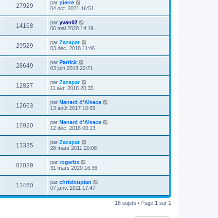
par
pierre
27929
04 oct. 2021 16:51
par
yvan02
14168
06 mai 2020 14:19
par
Zazapat
29529
03 déc. 2018 11:46
par
Patrick
28649
03 juin 2018 22:21
par
Zazapat
12827
11 avr. 2018 20:35
par
Nanard d'Alsace
12663
13 août 2017 16:05
par
Nanard d'Alsace
16920
12 déc. 2016 00:13
par
Zazapat
13335
28 mars 2011 20:08
par
rogerbx
62039
31 mars 2020 16:36
par
chrisloupian
13460
07 janv. 2011 17:47
18 sujets • Page
1
sur
1