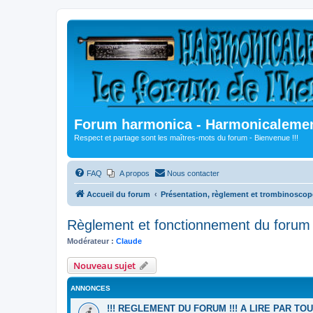
Forum harmonica - Harmonicalement
Respect et partage sont les maîtres-mots du forum - Bienvenue !!!
FAQ
A propos
Nous contacter
Accueil du forum
Présentation, règlement et trombinoscop
Règlement et fonctionnement du forum
Modérateur :
Claude
Nouveau sujet
ANNONCES
!!! REGLEMENT DU FORUM !!! A LIRE PAR TO