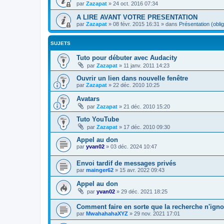
par
Zazapat
»
24 oct. 2016 07:34
A LIRE AVANT VOTRE PRESENTATION
par
Zazapat
»
08 févr. 2015 16:31
» dans
Présentation (oblig
SUJETS
Tuto pour débuter avec Audacity
par
Zazapat
»
11 janv. 2011 14:23
Ouvrir un lien dans nouvelle fenêtre
par
Zazapat
»
22 déc. 2010 10:25
Avatars
par
Zazapat
»
21 déc. 2010 15:20
Tuto YouTube
par
Zazapat
»
17 déc. 2010 09:30
Appel au don
par
yvan02
»
03 déc. 2024 10:47
Envoi tardif de messages privés
par
mainger62
»
15 avr. 2022 09:43
Appel au don
par
yvan02
»
29 déc. 2021 18:25
Comment faire en sorte que la recherche n'igno
par
MwahahahaXYZ
»
29 nov. 2021 17:01