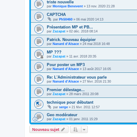
triste nouvelle
par
Monique Benevent
»
13 nov. 2020 21:28
CAPTCHA
par
Ph50460
»
06 mai 2020 14:13
Présentation MP et PB...
par
Zazapat
»
02 déc. 2018 08:14
Patrick. Nouveau équipier
par
Nanard d'Alsace
»
24 mai 2018 16:48
MP ???
par
Zazapat
»
11 avr. 2018 20:35
Pour poster un MP3
par
Nanard d'Alsace
»
13 août 2017 16:05
Re: L'Administrateur vous parle
par
Nanard d'Alsace
»
27 févr. 2016 21:30
Premier délestage...
par
Zazapat
»
28 mars 2011 20:08
technique pour débutant
par
serge
»
21 févr. 2011 12:57
Geo modérateur
par
Zazapat
»
01 janv. 2011 15:29
Nouveau sujet