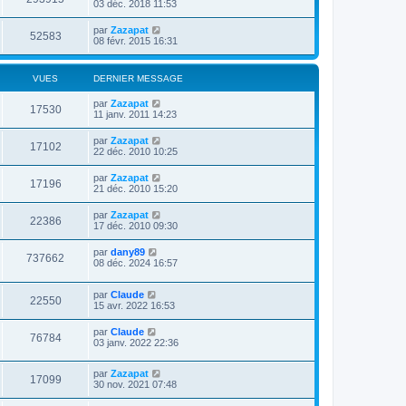
03 déc. 2018 11:53
par
Zazapat
52583
08 févr. 2015 16:31
VUES
DERNIER MESSAGE
par
Zazapat
17530
11 janv. 2011 14:23
par
Zazapat
17102
22 déc. 2010 10:25
par
Zazapat
17196
21 déc. 2010 15:20
par
Zazapat
22386
17 déc. 2010 09:30
par
dany89
737662
08 déc. 2024 16:57
par
Claude
22550
15 avr. 2022 16:53
par
Claude
76784
03 janv. 2022 22:36
par
Zazapat
17099
30 nov. 2021 07:48