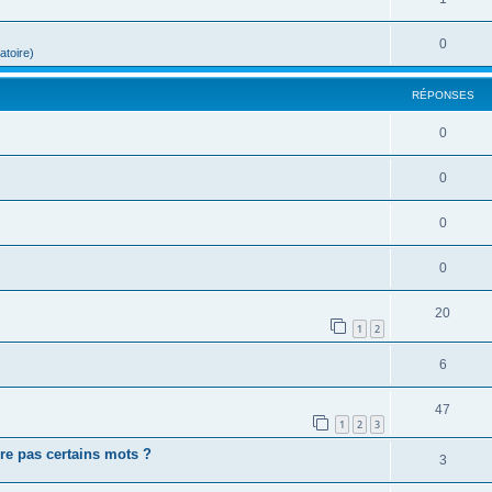
0
atoire)
RÉPONSES
0
0
0
0
20
1
2
6
47
1
2
3
re pas certains mots ?
3