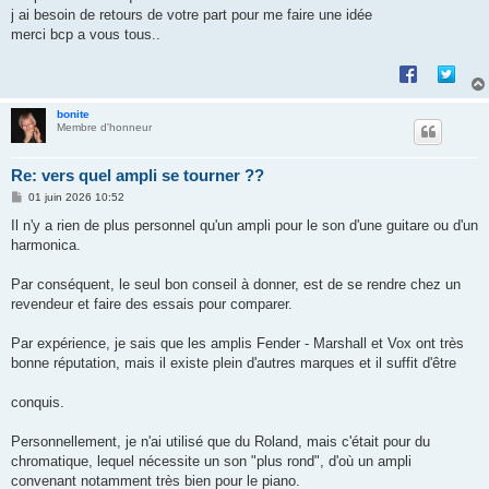
j ai besoin de retours de votre part pour me faire une idée
merci bcp a vous tous..
bonite
Membre d'honneur
Re: vers quel ampli se tourner ??
M
01 juin 2026 10:52
e
s
Il n'y a rien de plus personnel qu'un ampli pour le son d'une guitare ou d'un
s
harmonica.
a
g
e
Par conséquent, le seul bon conseil à donner, est de se rendre chez un
revendeur et faire des essais pour comparer.
Par expérience, je sais que les amplis Fender - Marshall et Vox ont très
bonne réputation, mais il existe plein d'autres marques et il suffit d'être
conquis.
Personnellement, je n'ai utilisé que du Roland, mais c'était pour du
chromatique, lequel nécessite un son "plus rond", d'où un ampli
convenant notamment très bien pour le piano.