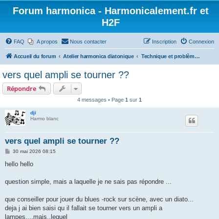
Forum harmonica - Harmonicalement.fr et
H2F
FAQ
A propos
Nous contacter
Inscription
Connexion
Accueil du forum
Atelier harmonica diatonique
Technique et problème - Diatonique
vers quel ampli se tourner ??
Répondre
4 messages • Page
1
sur
1
dji
Harmo blanc
vers quel ampli se tourner ??
M
30 mai 2026 08:15
e
s
hello hello
s
a
g
question simple, mais a laquelle je ne sais pas répondre ...
e
que conseiller pour jouer du blues -rock sur scène, avec un diato...
deja j ai bien saisi qu il fallait se tourner vers un ampli a
lampes....mais..lequel