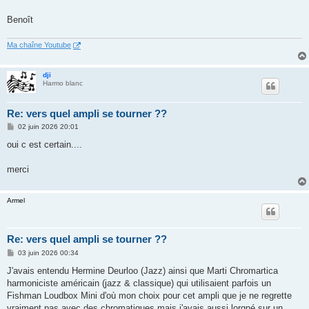
Benoît
Ma chaîne Youtube
dji
Harmo blanc
Re: vers quel ampli se tourner ??
M
02 juin 2026 20:01
e
s
oui c est certain....
s
a
g
merci
e
Armel
Re: vers quel ampli se tourner ??
M
03 juin 2026 00:34
e
s
J'avais entendu Hermine Deurloo (Jazz) ainsi que Marti Chromartica
s
harmoniciste américain (jazz & classique) qui utilisaient parfois un
a
g
Fishman Loudbox Mini d'où mon choix pour cet ampli que je ne regrette
e
vraiment pas avec des chromatiques mais j'avais aussi lorgné sur un