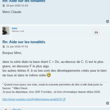
Re: Aide sur les tonalités
M
20 juin 2026 21:03
e
s
Merci Claude
s
a
g
e
arpa
Harmo noir
Re: Aide sur les tonalités
M
21 juin 2026 07:54
e
s
Bonjour Mimi,
s
a
g
dans la série diato la base étant C = Do, au-dessus de C, G est le plus
e
grave, en dessous F le plus aigu.
les autres lettres #,
b
ou low sont des développements créés pour le bien
de tous et dans le même ordre
" Quand vous jouez une note, seule la suivante permettra de dire si elle était juste ou
fausse. " Miles Davis
Je joue du diatonique, d'un JDR Trochilus...et d'un chromatique depuis début 2026.
http://www.youtube.com/@gilbertgepea-arpa81FR
Claude