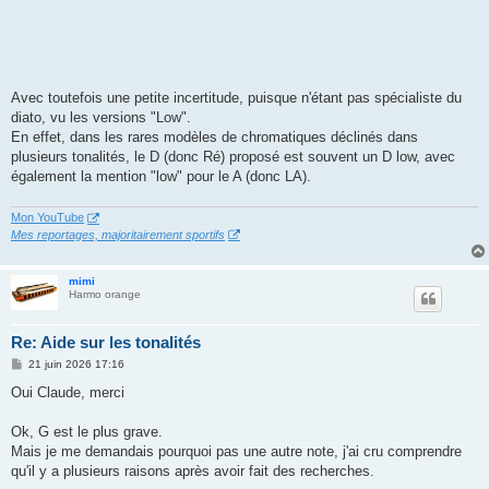
Avec toutefois une petite incertitude, puisque n'étant pas spécialiste du
diato, vu les versions "Low".
En effet, dans les rares modèles de chromatiques déclinés dans
plusieurs tonalités, le D (donc Ré) proposé est souvent un D low, avec
également la mention "low" pour le A (donc LA).
Mon YouTube
Mes reportages, majoritairement sportifs
mimi
Harmo orange
Re: Aide sur les tonalités
M
21 juin 2026 17:16
e
s
Oui Claude, merci
s
a
g
Ok, G est le plus grave.
e
Mais je me demandais pourquoi pas une autre note, j'ai cru comprendre
qu'il y a plusieurs raisons après avoir fait des recherches.