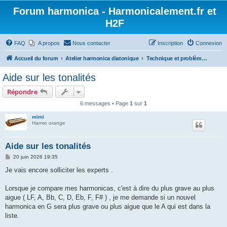
Forum harmonica - Harmonicalement.fr et
H2F
FAQ
A propos
Nous contacter
Inscription
Connexion
Accueil du forum
Atelier harmonica diatonique
Technique et problème - Diatonique
Aide sur les tonalités
Répondre
6 messages • Page
1
sur
1
mimi
Harmo orange
Aide sur les tonalités
M
20 juin 2026 19:35
e
s
Je vais encore solliciter les experts .
s
a
g
Lorsque je compare mes harmonicas, c'est à dire du plus grave au plus
e
aigue ( LF, A, Bb, C, D, Eb, F, F# ) , je me demande si un nouvel
harmonica en G sera plus grave ou plus aigue que le A qui est dans la
liste.