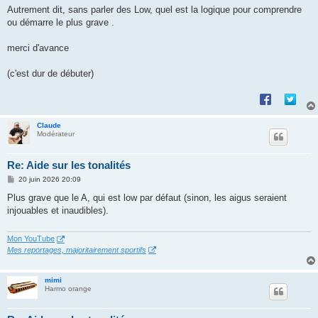
Autrement dit, sans parler des Low, quel est la logique pour comprendre
ou démarre le plus grave .
merci d'avance
(c'est dur de débuter)
Claude
Modérateur
Re: Aide sur les tonalités
M
20 juin 2026 20:09
e
s
Plus grave que le A, qui est low par défaut (sinon, les aigus seraient
s
injouables et inaudibles).
a
g
e
Mon YouTube
Mes reportages, majoritairement sportifs
mimi
Harmo orange