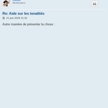
Modérateur
Re: Aide sur les tonalités
M
21 juin 2026 11:32
e
s
Autre manière de présenter la chose :
s
a
g
e